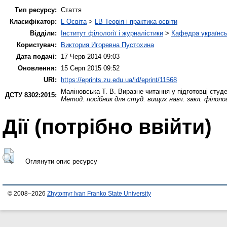
Тип ресурсу:
Стаття
Класифікатор:
L Освіта
>
LB Теорія і практика освіти
Відділи:
Інститут філології і журналістики
>
Кафедра українськ
Користувач:
Виктория Игоревна Пустохина
Дата подачі:
17 Черв 2014 09:03
Оновлення:
15 Серп 2015 09:52
URI:
https://eprints.zu.edu.ua/id/eprint/11568
Маліновська Т. В.
Виразне читання у підготовці студе
ДСТУ 8302:2015:
Метод. посібник для студ. вищих навч. закл. філолог
Дії ​​(потрібно ввійти)
Оглянути опис ресурсу
© 2008–2026
Zhytomyr Ivan Franko State University