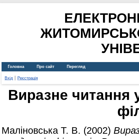
ЕЛЕКТРОН
ЖИТОМИРСЬК
УНІВ
Головна
Про сайт
Перегляд
Вхід
Реєстрація
Виразне читання у
фі
Маліновська Т. В.
(2002)
Вираз