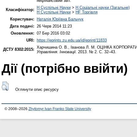
нефінансовий звіт.
H Суспільні Науки
>
H Соціальні науки (Загальне)
Класифікатор:
H Суспільні Науки
>
HF Торгівля
Користувач:
Наталія Юріївна Бальчук
Дата подачі:
26 Черв 2014 11:23
Оновлення:
07 Бер 2016 03:02
URI:
https://eprints.zu.edu.ua/id/eprint/11833
Харчишина О. В.
,
Іванова Л. М.
ОЦІНКА КОРПОРАТИ
ДСТУ 8302:2015:
Управління. Інновації
. 2013. № 2. С. 32–43.
Дії ​​(потрібно ввійти)
Оглянути опис ресурсу
© 2008–2026
Zhytomyr Ivan Franko State University