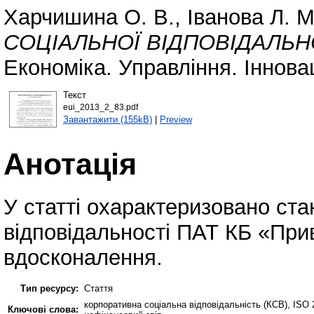
Харчишина О. В.
,
Іванова Л. М
СОЦІАЛЬНОЇ ВІДПОВІДАЛЬНО
Економіка. Управління. Інновац
Текст
eui_2013_2_83.pdf
Завантажити (155kB)
|
Preview
Анотація
У статті охарактеризовано ста
відповідальності ПАТ КБ «При
вдосконалення.
Тип ресурсу:
Стаття
корпоративна соціальна відповідальність (КСВ), ISO 2
Ключові слова: