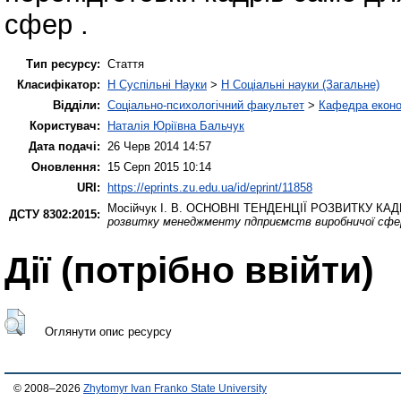
сфер .
Тип ресурсу:
Стаття
Класифікатор:
H Суспільні Науки
>
H Соціальні науки (Загальне)
Відділи:
Соціально-психологічний факультет
>
Кафедра еконо
Користувач:
Наталія Юріївна Бальчук
Дата подачі:
26 Черв 2014 14:57
Оновлення:
15 Серп 2015 10:14
URI:
https://eprints.zu.edu.ua/id/eprint/11858
Мосійчук І. В.
ОСНОВНІ ТЕНДЕНЦІЇ РОЗВИТКУ КА
ДСТУ 8302:2015:
розвитку менеджменту пдприємств виробничої сфе
Дії ​​(потрібно ввійти)
Оглянути опис ресурсу
© 2008–2026
Zhytomyr Ivan Franko State University