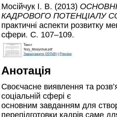
Мосійчук І. В.
(2013)
ОСНОВНІ
КАДРОВОГО ПОТЕНЦІАЛУ С
практичні аспекти розвитку м
сфери. С. 107–109.
Текст
Tezy_Mosiychuk.pdf
Завантажити (207kB)
|
Preview
Анотація
Своєчасне виявлення та розв’
соціальній сфері є
основним завданням для створ
перепідготовки кадрів саме для