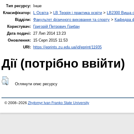
Тип ресурсу:
Інше
Класифікатор:
L Освіта
>
LB Теорія і практика освіти
>
LB2300 Вища о
Відділи:
Факультет фізичного виховання та спорту
>
Кафедра ф
Користувач:
Григорій Петрович Грибан
Дата подачі:
27 Лип 2014 13:23
Оновлення:
15 Серп 2015 11:53
URI:
https://eprints.zu.edu.ua/id/eprint/11935
Дії ​​(потрібно ввійти)
Оглянути опис ресурсу
© 2008–2026
Zhytomyr Ivan Franko State University