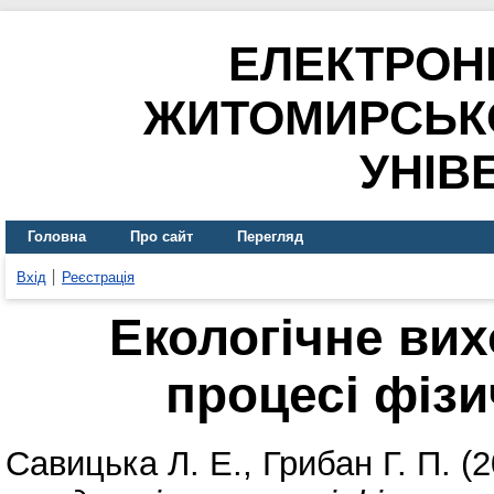
ЕЛЕКТРОН
ЖИТОМИРСЬК
УНІВ
Головна
Про сайт
Перегляд
Вхід
Реєстрація
Екологічне вих
процесі фіз
Савицька Л. Е.
,
Грибан Г. П.
(2