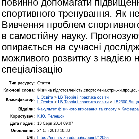
повинно допомагати підвищенн
спортивного тренування. Як не
Вивчення проблем спортивног
в самостійну науку. Прогнозу
опирається на сучасні дослідж
можливого розвитку з надією 
спеціалізацію
Тип ресурсу:
Стаття
Ключові слова:
Фізична підготовленість,спортсмени,стрибки,процес, 
L Освіта
>
LB Теорія і практика освіти
Класифікатор:
L Освіта
>
LB Теорія і практика освіти
>
LB2300 Вища 
Відділи:
Факультет фізичного виховання та спорту
>
Кафедра 
Користувач:
К.Ю. Пелешок
Дата подачі:
13 Серп 2014 09:07
Оновлення:
24 Січ 2018 10:30
URI:
https://eprints.zu.edu.ua/id/eprint/12085