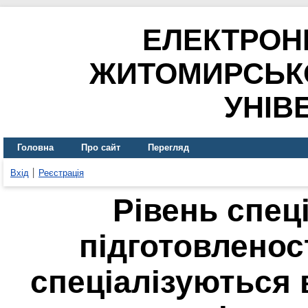
ЕЛЕКТРОН
ЖИТОМИРСЬК
УНІВ
Головна
Про сайт
Перегляд
Вхід
Реєстрація
Рівень спец
підготовленост
спеціалізуються 