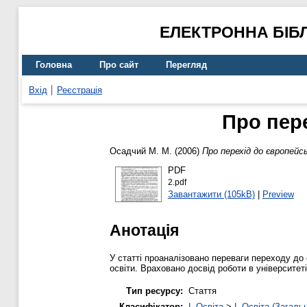
ЕЛЕКТРОННА БІБ
Головна
Про сайт
Перегляд
Вхід
Реєстрація
Про пере
Осадчий М. М.
(2006)
Про перехід до європейс
PDF
2.pdf
Завантажити (105kB)
|
Preview
Анотація
У статті проаналізовано переваги переходу до
освіти. Враховано досвід роботи в університе
Тип ресурсу:
Стаття
Класифікатор:
L Освіта
>
L Освіта (Загаль