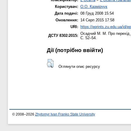
Користувач:
О.О. Казмірчук
Дата подачі:
08 Груд 2008 15:54
Оновлення:
14 Серп 2015 17:58
URI:
https://eprints.zu.edu.ua/id/ep
Осадчий М. М.
Про перехід 
ДСТУ 8302:2015:
С. 52–54.
Дії ​​(потрібно ввійти)
Оглянути опис ресурсу
© 2008–2026
Zhytomyr Ivan Franko State University