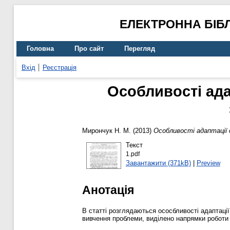
ЕЛЕКТРОННА БІБ
Головна
Про сайт
Перегляд
Вхід
Реєстрація
Особливості ада
Мирончук Н. М.
(2013)
Особливості адаптації 
Текст
1.pdf
Завантажити (371kB)
|
Preview
Анотація
В статті розглядаються ососбливості адаптаці
вивчення проблеми, виділено напрямки роботи