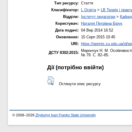
Тип ресурсу:
Стаття
Класифікатор:
L Освіта
>
LB Теорія і практ
Відділи:
Інститут педагогіки
>
Кафедр
Користувач:
Наталія Петрівна Бірук
Дата подачі:
04 Вер 2014 16:52
Оновлення:
15 Серп 2015 10:45
URI:
https://eprints.zu.edu.ua/id/e
Мирончук Н. М.
Особливості
ДСТУ 8302:2015:
№ 79. С. 82–85.
Дії ​​(потрібно ввійти)
Оглянути опис ресурсу
© 2008–2026
Zhytomyr Ivan Franko State University