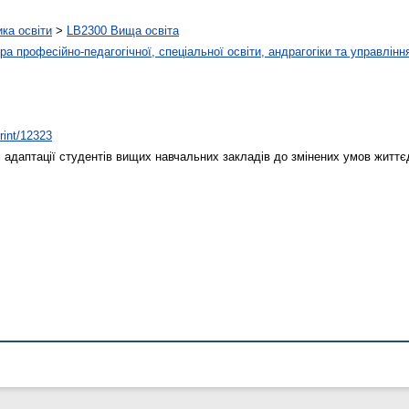
ика освіти
>
LB2300 Вища освіта
а професійно-педагогічної, спеціальної освіти, андрагогіки та управлінн
print/12323
 адаптації студентів вищих навчальних закладів до змінених умов життє