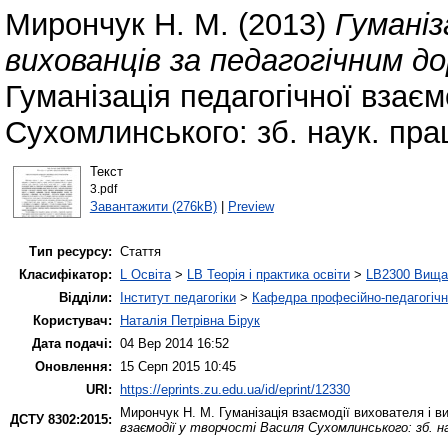
Мирончук Н. М.
(2013)
Гуманіз
вихованців за педагогічним д
Гуманізація педагогічної взаєм
Сухомлинського: зб. наук. пра
Текст
3.pdf
Завантажити (276kB)
|
Preview
Тип ресурсу:
Стаття
Класифікатор:
L Освіта
>
LB Теорія і практика освіти
>
LB2300 Вища 
Відділи:
Інститут педагогіки
>
Кафедра професійно-педагогічної
Користувач:
Наталія Петрівна Бірук
Дата подачі:
04 Вер 2014 16:52
Оновлення:
15 Серп 2015 10:45
URI:
https://eprints.zu.edu.ua/id/eprint/12330
Мирончук Н. М.
Гуманізація взаємодії вихователя і 
ДСТУ 8302:2015:
взаємодії у творчості Василя Сухомлинського: зб. н