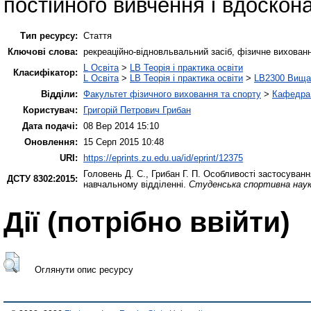
постійного вивчення і вдоскон
Тип ресурсу:
Стаття
Ключові слова:
рекреаційно-відновльвальний засіб, фізичне вихован
L Освіта
>
LB Теорія і практика освіти
Класифікатор:
L Освіта
>
LB Теорія і практика освіти
>
LB2300 Вища 
Відділи:
Факультет фізичного виховання та спорту
>
Кафедра 
Користувач:
Григорій Петрович Грибан
Дата подачі:
08 Вер 2014 15:10
Оновлення:
15 Серп 2015 10:48
URI:
https://eprints.zu.edu.ua/id/eprint/12375
Головень Д. С.
,
Грибан Г. П.
Особливості застосування
ДСТУ 8302:2015:
навчальному відділенні.
Студенська спортивна наук
Дії ​​(потрібно ввійти)
Оглянути опис ресурсу