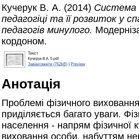
Кучерук В. А.
(2014)
Система ф
педагогіці та її розвиток у с
педагогів минулого.
Модернізац
кордоном.
Текст
Кучерук В.А. 5.pdf
Завантажити (762kB)
|
Preview
Анотація
Проблемі фізичного виховання
приділяється багато уваги. Фі
населення - напрям фізичної к
виховання особи, набуттям нею