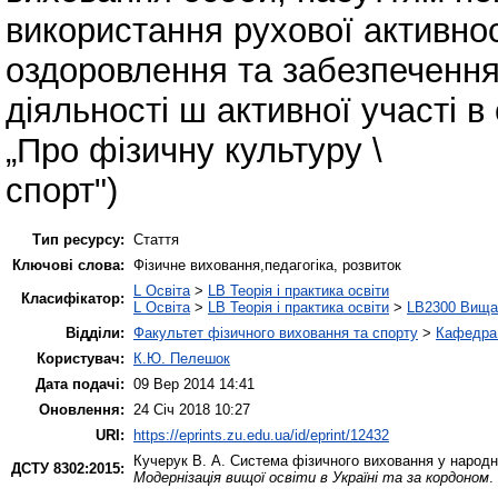
використання рухової активнос
оздоровлення та забезпечення
діяльності ш активної участі в
„Про фізичну культуру \
спорт")
Тип ресурсу:
Стаття
Ключові слова:
Фізичне виховання,педагогіка, розвиток
L Освіта
>
LB Теорія і практика освіти
Класифікатор:
L Освіта
>
LB Теорія і практика освіти
>
LB2300 Вища 
Відділи:
Факультет фізичного виховання та спорту
>
Кафедра 
Користувач:
К.Ю. Пелешок
Дата подачі:
09 Вер 2014 14:41
Оновлення:
24 Січ 2018 10:27
URI:
https://eprints.zu.edu.ua/id/eprint/12432
Кучерук В. А.
Система фізичного виховання у народній
ДСТУ 8302:2015:
Модернізація вищої освіти в Україні та за кордоном
.