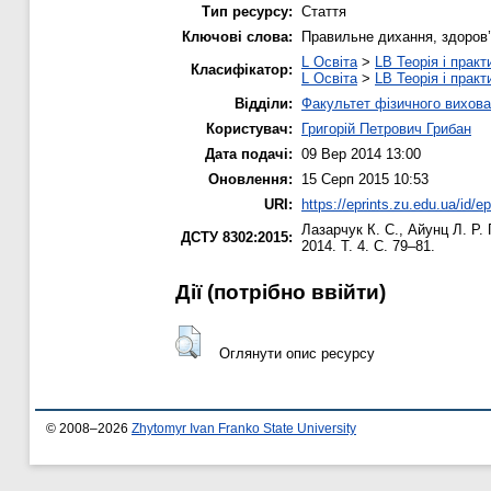
Тип ресурсу:
Стаття
Ключові слова:
Правильне дихання, здоров
L Освіта
>
LB Теорія і практ
Класифікатор:
L Освіта
>
LB Теорія і практ
Відділи:
Факультет фізичного вихова
Користувач:
Григорій Петрович Грибан
Дата подачі:
09 Вер 2014 13:00
Оновлення:
15 Серп 2015 10:53
URI:
https://eprints.zu.edu.ua/id/e
Лазарчук К. С.
,
Айунц Л. Р.
ДСТУ 8302:2015:
2014. Т. 4. С. 79–81.
Дії ​​(потрібно ввійти)
Оглянути опис ресурсу
© 2008–2026
Zhytomyr Ivan Franko State University