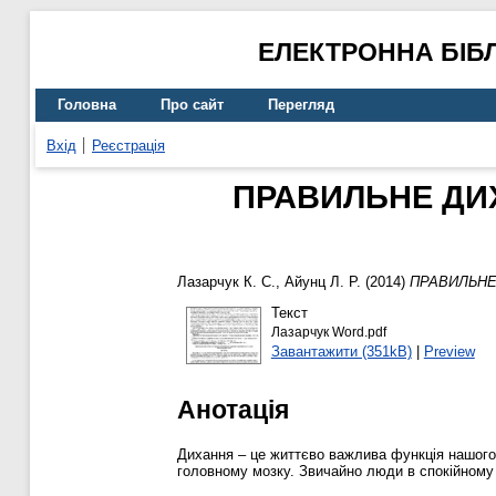
ЕЛЕКТРОННА БІБ
Головна
Про сайт
Перегляд
Вхід
Реєстрація
ПРАВИЛЬНЕ ДИ
Лазарчук К. С.
,
Айунц Л. Р.
(2014)
ПРАВИЛЬНЕ
Текст
Лазарчук Word.pdf
Завантажити (351kB)
|
Preview
Анотація
Дихання – це життєво важлива функція нашого 
головному мозку. Звичайно люди в спокійному 