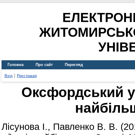
ЕЛЕКТРОН
ЖИТОМИРСЬК
УНІВ
Головна
Про сайт
Перегляд
Вхід
Реєстрація
Оксфордський ун
найбіль
Лісунова І.
,
Павленко В. В.
(20