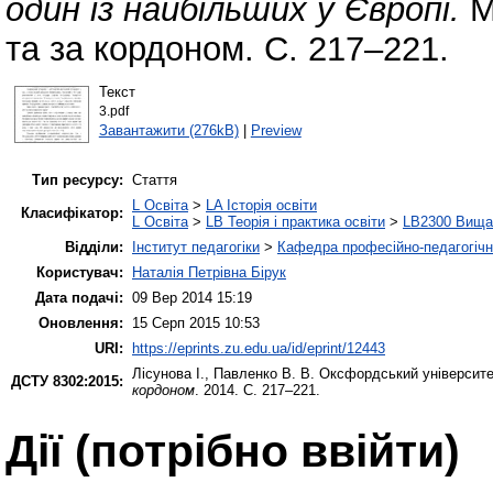
один із найбільших у Європі.
Мо
та за кордоном. С. 217–221.
Текст
3.pdf
Завантажити (276kB)
|
Preview
Тип ресурсу:
Стаття
L Освіта
>
LA Історія освіти
Класифікатор:
L Освіта
>
LB Теорія і практика освіти
>
LB2300 Вища 
Відділи:
Інститут педагогіки
>
Кафедра професійно-педагогічної
Користувач:
Наталія Петрівна Бірук
Дата подачі:
09 Вер 2014 15:19
Оновлення:
15 Серп 2015 10:53
URI:
https://eprints.zu.edu.ua/id/eprint/12443
Лісунова І.
,
Павленко В. В.
Оксфордський університет
ДСТУ 8302:2015:
кордоном
. 2014. С. 217–221.
Дії ​​(потрібно ввійти)