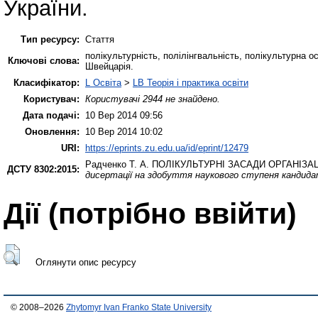
України.
Тип ресурсу:
Стаття
полікультурність, полілінгвальність, полікультурна о
Ключові слова:
Швейцарія.
Класифікатор:
L Освіта
>
LB Теорія і практика освіти
Користувач:
Користувачі 2944 не знайдено.
Дата подачі:
10 Вер 2014 09:56
Оновлення:
10 Вер 2014 10:02
URI:
https://eprints.zu.edu.ua/id/eprint/12479
Радченко Т. А.
ПОЛІКУЛЬТУРНІ ЗАСАДИ ОРГАНІЗА
ДСТУ 8302:2015:
дисертації на здобуття наукового ступеня кандида
Дії ​​(потрібно ввійти)
Оглянути опис ресурсу
© 2008–2026
Zhytomyr Ivan Franko State University