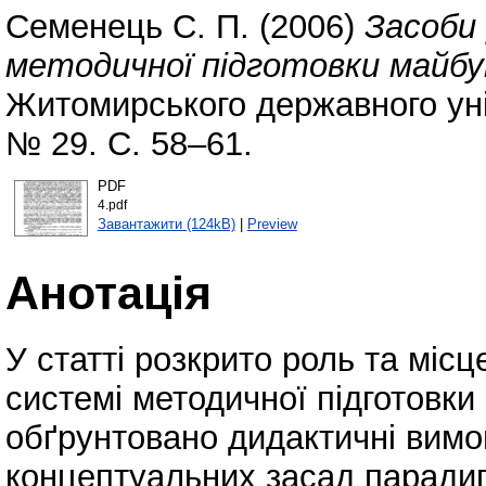
Семенець С. П.
(2006)
Засоби 
методичної підготовки майб
Житомирського державного уні
№ 29. С. 58–61.
PDF
4.pdf
Завантажити (124kB)
|
Preview
Анотація
У статті розкрито роль та міс
системі методичної підготовки
обґрунтовано дидактичні вимог
концептуальних засад парадиг