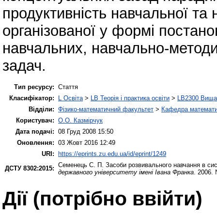
продуктивність навчальної та 
організованої у формі постано
навчальних, навчально-методи
задач.
Тип ресурсу:
Стаття
Класифікатор:
L Освіта
>
LB Теорія і практика освіти
>
LB2300 Вища 
Відділи:
Фізико-математичний факультет
>
Кафедра математич
Користувач:
О.О. Казмірчук
Дата подачі:
08 Груд 2008 15:50
Оновлення:
03 Жовт 2016 12:49
URI:
https://eprints.zu.edu.ua/id/eprint/1249
Семенець С. П.
Засоби розвивального навчання в сис
ДСТУ 8302:2015:
державного університету імені Івана Франка
. 2006.
Дії ​​(потрібно ввійти)