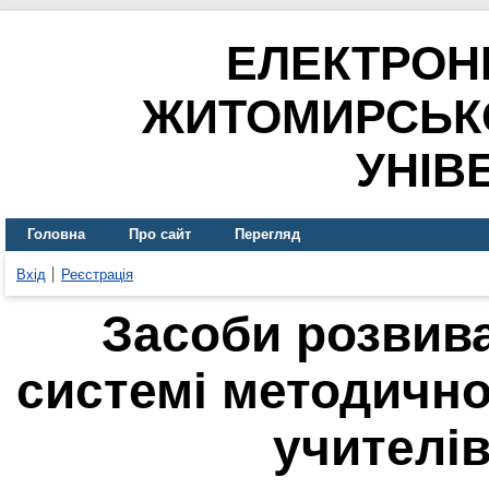
ЕЛЕКТРОН
ЖИТОМИРСЬК
УНІВ
Головна
Про сайт
Перегляд
Вхід
Реєстрація
Засоби розвив
системі методично
учителі