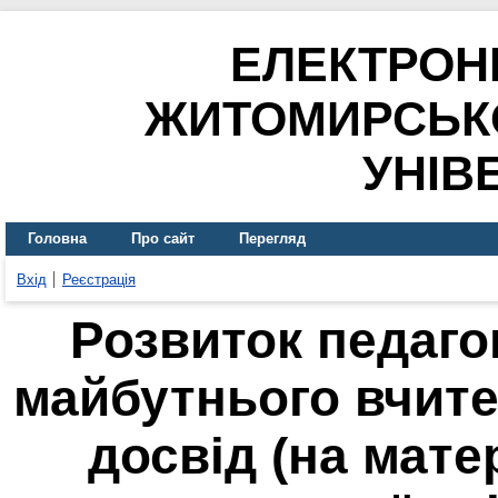
ЕЛЕКТРОН
ЖИТОМИРСЬК
УНІВ
Головна
Про сайт
Перегляд
Вхід
Реєстрація
Розвиток педаго
майбутнього вчите
досвід (на мате