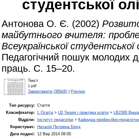
студентської олі
Антонова О. Є.
(2002)
Розвито
майбутнього вчителя: проблем
Всеукраїнської студентської о
Педагогічний пошук молодих до
праць. С. 15–20.
Текст
1.pdf
Завантажити (385kB)
|
Preview
Тип ресурсу:
Стаття
Класифікатор:
L Освіта
>
LB Теорія і практика освіти
>
LB2300 Вища 
Відділи:
Інститут педагогіки
>
Кафедра професійно-педагогічної
Користувач:
Наталія Петрівна Бірук
Дата подачі:
12 Вер 2014 09:05