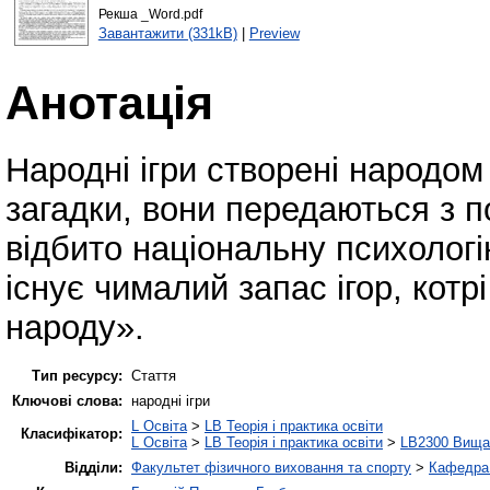
Рекша _Word.pdf
Завантажити (331kB)
|
Preview
Анотація
Народні ігри створені народом 
загадки, вони передаються з по
відбито національну психологі
існує чималий запас ігор, кот
народу».
Тип ресурсу:
Стаття
Ключові слова:
народні ігри
L Освіта
>
LB Теорія і практика освіти
Класифікатор:
L Освіта
>
LB Теорія і практика освіти
>
LB2300 Вища 
Відділи:
Факультет фізичного виховання та спорту
>
Кафедра 