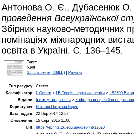
Антонова О. Є.
,
Дубасенюк О.
проведення Всеукраїнської сту
Збірник науково-методичних п
номінаціях міжнародних виста
освіта в Україні. С. 136–145.
Текст
5.pdf
Завантажити (338kB)
|
Preview
Тип ресурсу:
Стаття
Класифікатор:
L Освіта
>
LB Теорія і практика освіти
>
LB2300 Вища 
Відділи:
Інститут педагогіки
>
Кафедра професійно-педагогічної
Користувач:
Наталія Петрівна Бірук
Дата подачі:
22 Вер 2014 12:52
Оновлення:
15 Серп 2015 11:06
URI:
https://eprints.zu.edu.ua/id/eprint/12620