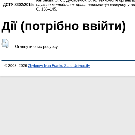
Антонова О. Є.
,
Дубасенюк О. А.
Технологія організац
ДСТУ 8302:2015:
науково-методичних праць переможців конкурсу у ном
С. 136–145.
Дії ​​(потрібно ввійти)
Оглянути опис ресурсу
© 2008–2026
Zhytomyr Ivan Franko State University