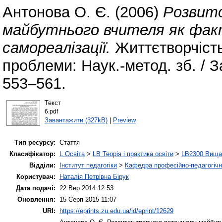
Антонова О. Є.
(2006)
Розвито
майбутнього вчителя як факт
самореалізації.
Життєтворчість 
проблеми: Наук.-метод. зб. / З
553–561.
Текст
6.pdf
Завантажити (327kB)
|
Preview
Тип ресурсу:
Стаття
Класифікатор:
L Освіта
>
LB Теорія і практика освіти
>
LB2300 Вища 
Відділи:
Інститут педагогіки
>
Кафедра професійно-педагогічної
Користувач:
Наталія Петрівна Бірук
Дата подачі:
22 Вер 2014 12:53
Оновлення:
15 Серп 2015 11:07
URI:
https://eprints.zu.edu.ua/id/eprint/12629