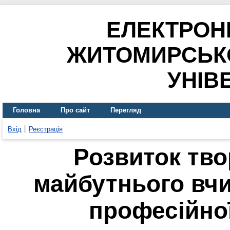
ЕЛЕКТРОН
ЖИТОМИРСЬК
УНІВ
Головна
Про сайт
Перегляд
Вхід
Реєстрація
Розвиток тво
майбутнього вчи
професійної