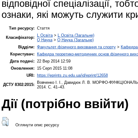
відповідної спеціалізації, тоб
ознаки, які можуть служити кр
Тип ресурсу:
Стаття
L Освіта
>
L Освіта (Загальне)
Класифікатор:
Q Наука
>
Q Наука (Загальне)
Відділи:
Факультет фізичного виховання та спорту
>
Кафедра 
Користувач:
Кафедра теоретико-методичних основ фізичного вихо
Дата подачі:
22 Вер 2014 12:59
Оновлення:
15 Серп 2015 11:08
URI:
https://eprints.zu.edu.ua/id/eprint/12658
Вовченко І. І.
,
Давидюк Л. В.
МОРФО-ФУНКЦІОНАЛЬНІ
ДСТУ 8302:2015:
2014. С. 41–43.
Дії ​​(потрібно ввійти)
Оглянути опис ресурсу