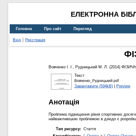
ЕЛЕКТРОННА БІБ
Головна
Про сайт
Перегляд
Вхід
Реєстрація
ФІ
Вовченко І. І.
,
Рудницький М. Л.
(2014)
ФІЗИЧН
Текст
Вовченко_Рудницький.pdf
Завантажити (594kB)
|
Preview
Анотація
Проблема підвищення рівня спортивних досягне
найважливішою проблемою в дзюдо є розробка т
Тип ресурсу:
Стаття
Класифікатор:
L Освіта
>
L Освіта (Загаль