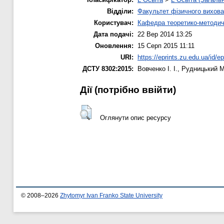
Відділи:
Факультет фізичного вихова
Користувач:
Кафедра теоретико-методич
Дата подачі:
22 Вер 2014 13:25
Оновлення:
15 Серп 2015 11:11
URI:
https://eprints.zu.edu.ua/id/e
ДСТУ 8302:2015:
Вовченко І. І.
,
Рудницький М
Дії ​​(потрібно ввійти)
Оглянути опис ресурсу
© 2008–2026
Zhytomyr Ivan Franko State University