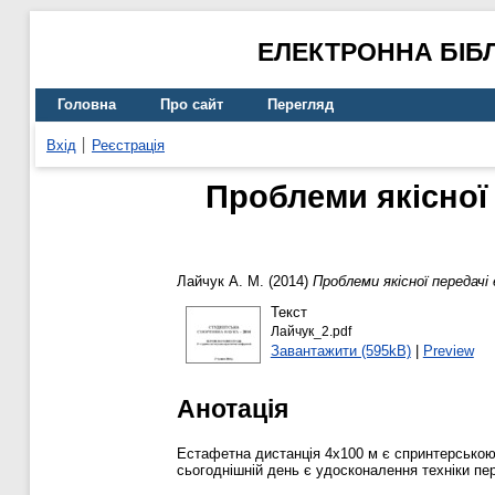
ЕЛЕКТРОННА БІБ
Головна
Про сайт
Перегляд
Вхід
Реєстрація
Проблеми якісної
Лайчук А. М.
(2014)
Проблеми якісної передач
Текст
Лайчук_2.pdf
Завантажити (595kB)
|
Preview
Анотація
Естафетна дистанція 4х100 м є спринтерською і
сьогоднішній день є удосконалення техніки пе