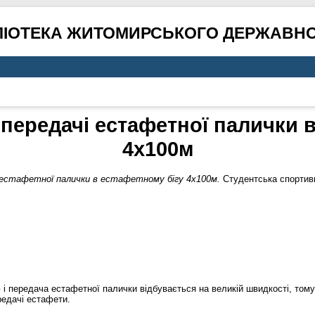
ЛІОТЕКА ЖИТОМИРСЬКОГО ДЕРЖАВНО
 передачі естафетної палички в
4х100м
і естафетної палички в естафетному бігу 4х100м.
Студентська спортивна
 передача естафетної палички відбувається на великій швидкості, тому й
редачі естафети.