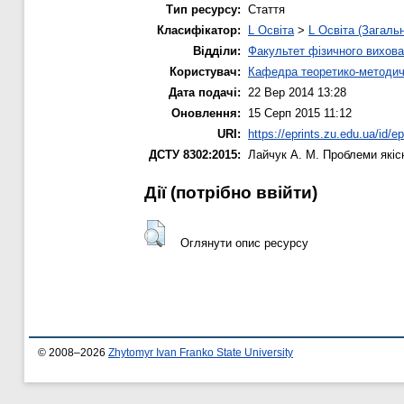
Тип ресурсу:
Стаття
Класифікатор:
L Освіта
>
L Освіта (Загаль
Відділи:
Факультет фізичного вихова
Користувач:
Кафедра теоретико-методич
Дата подачі:
22 Вер 2014 13:28
Оновлення:
15 Серп 2015 11:12
URI:
https://eprints.zu.edu.ua/id/e
ДСТУ 8302:2015:
Лайчук А. М.
Проблеми якісн
Дії ​​(потрібно ввійти)
Оглянути опис ресурсу
© 2008–2026
Zhytomyr Ivan Franko State University