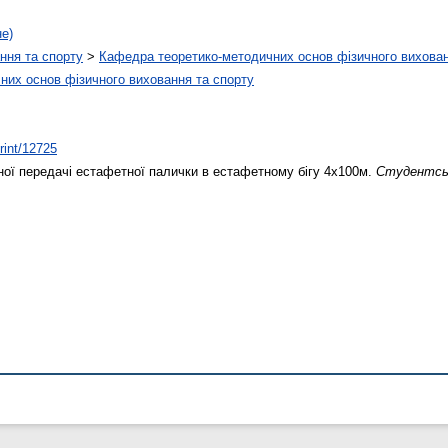
не)
ння та спорту
>
Кафедра теоретико-методичних основ фізичного вихован
них основ фізичного виховання та спорту
print/12725
ої передачі естафетної палички в естафетному бігу 4х100м.
Студентськ