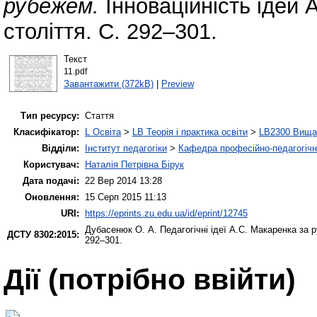
рубежем.
Інноваційність ідей 
століття. С. 292–301.
Текст
11.pdf
Завантажити (372kB)
|
Preview
Тип ресурсу:
Стаття
Класифікатор:
L Освіта
>
LB Теорія і практика освіти
>
LB2300 Вища 
Відділи:
Інститут педагогіки
>
Кафедра професійно-педагогічної
Користувач:
Наталія Петрівна Бірук
Дата подачі:
22 Вер 2014 13:28
Оновлення:
15 Серп 2015 11:13
URI:
https://eprints.zu.edu.ua/id/eprint/12745
Дубасенюк О. А.
Педагогічні ідеї А.С. Макаренка за
ДСТУ 8302:2015:
292–301.
Дії ​​(потрібно ввійти)