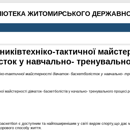
ЛІОТЕКА ЖИТОМИРСЬКОГО ДЕРЖАВНО
никівтехніко-тактичної майстер
сток у навчально- тренувальн
іко-тактичної майстерності дівчаток- баскетболісток у навчально- тр
ної майстерності дівчаток- баскетболістів у начально- тренувального процесі.p
боаскетбол є доступним та найпоширенішим у світі видом спорту,що дає 
дорового способу життя.