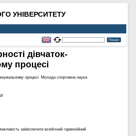
ГО УНІВЕРСИТЕТУ
ності дівчаток-
ому процесі
енувальному процесі.
Молода спортивна наука
df
можливість забеспечити всебічний гармонійний