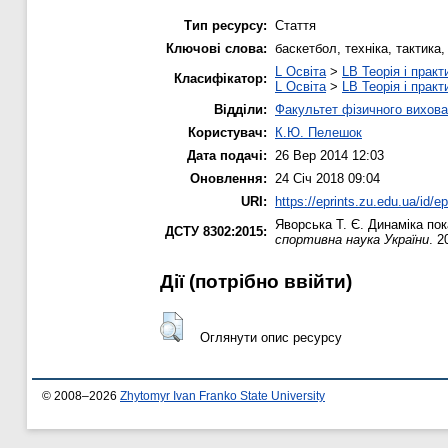
Тип ресурсу:
Стаття
Ключові слова:
баскетбол, техніка, тактика
L Освіта
>
LB Теорія і практ
Класифікатор:
L Освіта
>
LB Теорія і практ
Відділи:
Факультет фізичного вихова
Користувач:
К.Ю. Пелешок
Дата подачі:
26 Вер 2014 12:03
Оновлення:
24 Січ 2018 09:04
URI:
https://eprints.zu.edu.ua/id/e
Яворська Т. Є.
Динаміка пока
ДСТУ 8302:2015:
спортивна наука України
. 2
Дії ​​(потрібно ввійти)
Оглянути опис ресурсу
© 2008–2026
Zhytomyr Ivan Franko State University