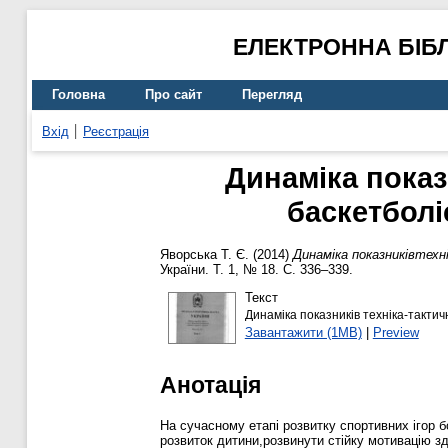
ЕЛЕКТРОННА БІБ
Головна
Про сайт
Перегляд
Вхід
Реєстрація
Динаміка показ
баскетболі
Яворська Т. Є.
(2014)
Динаміка показниківтехн
України. Т. 1, № 18. С. 336–339.
Текст
Динаміка показників техніка-тактич
Завантажити (1MB)
|
Preview
Анотація
На сучасному етапі розвитку спортивних ігор 
розвиток дитини,розвинути стійку мотивацію з