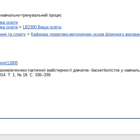
, навчально-тренувальний процес
ика освіти
ика освіти
>
LB2300 Вища освіта
ння та спорту
>
Кафедра теоретико-методичних основ фізичного вихован
print/12805
зниківтехніко-тактичної майстерності дівчаток- баскетболісток у навчал
014. Т. 1, № 18. С. 336–339.