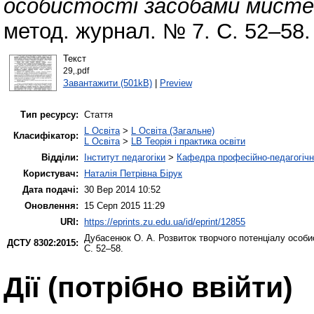
особистості засобами мисте
метод. журнал. № 7. С. 52–58.
Текст
29‚.pdf
Завантажити (501kB)
|
Preview
Тип ресурсу:
Стаття
L Освіта
>
L Освіта (Загальне)
Класифікатор:
L Освіта
>
LB Теорія і практика освіти
Відділи:
Інститут педагогіки
>
Кафедра професійно-педагогічної
Користувач:
Наталія Петрівна Бірук
Дата подачі:
30 Вер 2014 10:52
Оновлення:
15 Серп 2015 11:29
URI:
https://eprints.zu.edu.ua/id/eprint/12855
Дубасенюк О. А.
Розвиток творчого потенціалу особи
ДСТУ 8302:2015:
С. 52–58.
Дії ​​(потрібно ввійти)