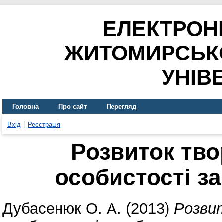
ЕЛЕКТРОН
ЖИТОМИРСЬК
УНІВ
Головна
Про сайт
Перегляд
Вхід
Реєстрація
Розвиток тво
особистості з
Дубасенюк О. А.
(2013)
Розви