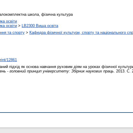
алокомплектна школа, фізична культура
ика освіти
ика освіти
>
LB2300 Вища освіта
ння та спорту
>
Кафедра фізичної культури, спорту та національного сп
print/12861
ний підхід як основа навчання руховим діям на уроках фізичної культу
жень - головний принцип університету: Збірник наукових праць
. 2013. С.