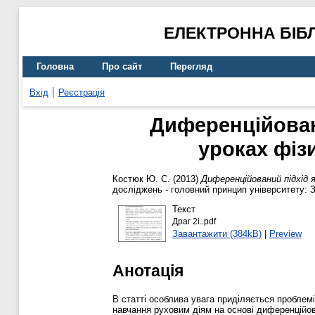
ЕЛЕКТРОННА БІБ
Головна
Про сайт
Перегляд
Вхід
Реєстрація
Диференційован
уроках фіз
Костюк Ю. С.
(2013)
Диференційований підхід 
досліджень - головний принцип університету: З
Текст
Драг 2і..pdf
Завантажити (384kB)
|
Preview
Анотація
В статті особлива увага приділяється проблем
навчання руховим діям на основі диференційов