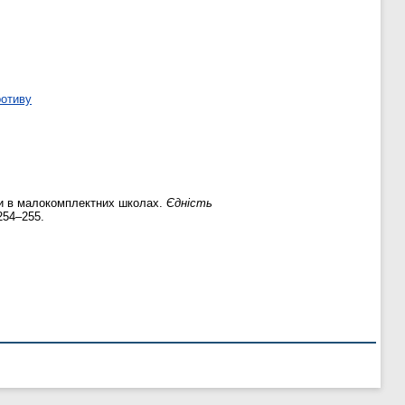
ротиву
ри в малокомплектних школах.
Єдність
 254–255.