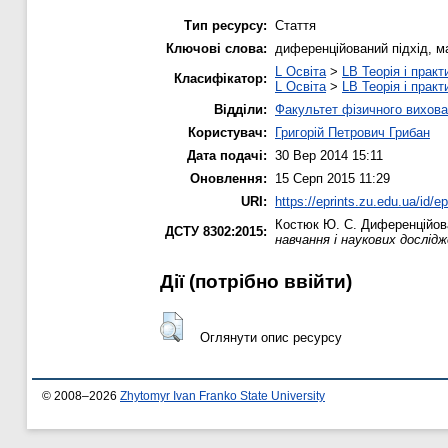
Тип ресурсу:
Стаття
Ключові слова:
диференційований підхід, м
L Освіта
>
LB Теорія і практ
Класифікатор:
L Освіта
>
LB Теорія і практ
Відділи:
Факультет фізичного вихова
Користувач:
Григорій Петрович Грибан
Дата подачі:
30 Вер 2014 15:11
Оновлення:
15 Серп 2015 11:29
URI:
https://eprints.zu.edu.ua/id/e
Костюк Ю. С.
Диференційова
ДСТУ 8302:2015:
навчання і наукових дослід
Дії ​​(потрібно ввійти)
Оглянути опис ресурсу
© 2008–2026
Zhytomyr Ivan Franko State University