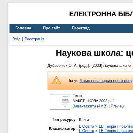
ЕЛЕКТРОННА БІБ
Головна
Про сайт
Перегляд
Вхід
Реєстрація
Наукова школа: ц
Дубасенюк О. А.
(ред.). (2003)
Наукова школа: 
Існує
більш нова версія цього ресу
Текст
МАКЕТ ШКОЛА 2003.pdf
Завантажити (4MB)
|
Preview
Тип ресурсу:
Книга
L Освіта
>
LB Теорія і практик
Класифікатор:
L Освіта
>
LB Теорія і практик