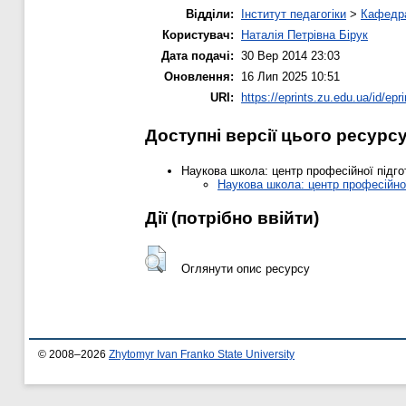
Відділи:
Інститут педагогіки
>
Кафедра
Користувач:
Наталія Петрівна Бірук
Дата подачі:
30 Вер 2014 23:03
Оновлення:
16 Лип 2025 10:51
URI:
https://eprints.zu.edu.ua/id/epr
Доступні версії цього ресурс
Наукова школа: центр професійної підгот
Наукова школа: центр професійної 
Дії ​​(потрібно ввійти)
Оглянути опис ресурсу
© 2008–2026
Zhytomyr Ivan Franko State University