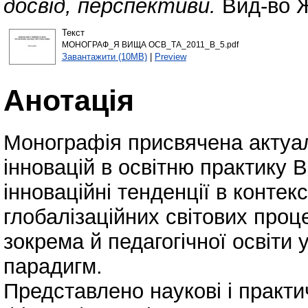
досвід, перспективи.
Вид-во Ж
Текст
МОНОГРАФ_Я ВИЩА ОСВ_ТА_2011_В_5.pdf
Завантажити (10MB)
|
Preview
Анотація
Монографія присвячена актуа
інновацій в освітню практику 
інноваційні тенденції в контекс
глобалізаційних світових проц
зокрема й педагогічної освіти
парадигм.
Представлено наукові і практ