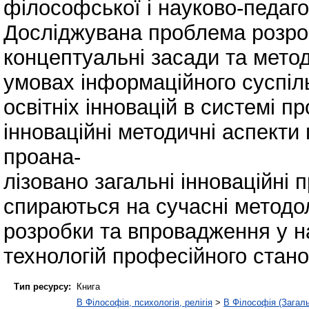
філософської і науково-педагог
Досліджувана проблема розро
концептуальні засади та метод
умовах інформаційного суспіл
освітніх інновацій в системі п
інноваційні методичні аспекти 
проана-
лізовано загальні інноваційні 
спираються на сучасні методол
розробки та впровадження у н
технологій професійного стан
Тип ресурсу:
Книга
B Філософія, психологія, релігія
>
B Філософія (Загал