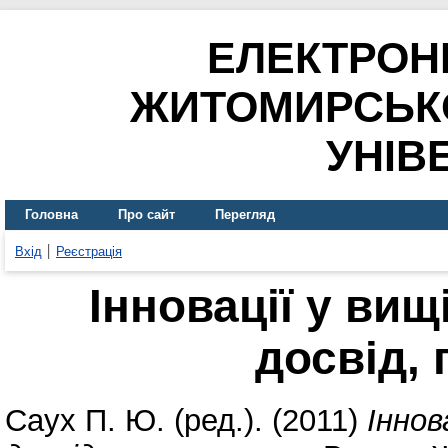
ЕЛЕКТРОН
ЖИТОМИРСЬК
УНІВ
Головна
Про сайт
Перегляд
Вхід
Реєстрація
Інновації у вищ
досвід,
Саух П. Ю.
(ред.). (2011)
Іннов