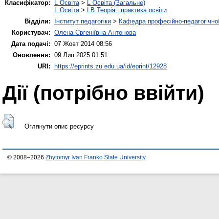
Класифікатор:
L Освіта
>
L Освіта (Загальне)
L Освіта
>
LB Теорія і практика освіти
Відділи:
Інститут педагогіки
>
Кафедра професійно-педагогічної,
Користувач:
Олена Євгеніївна Антонова
Дата подачі:
07 Жовт 2014 08:56
Оновлення:
09 Лип 2025 01:51
URI:
https://eprints.zu.edu.ua/id/eprint/12928
Дії ​​(потрібно ввійти)
Оглянути опис ресурсу
© 2008–2026
Zhytomyr Ivan Franko State University