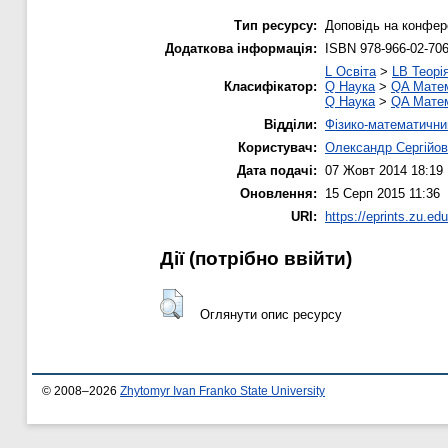
Тип ресурсу:
Доповідь на конфере
Додаткова інформація:
ISBN 978-966-02-706
L Освіта
>
LB Теорія
Класифікатор:
Q Наука
>
QA Мате
Q Наука
>
QA Мате
Відділи:
Фізико-математични
Користувач:
Олександр Сергійов
Дата подачі:
07 Жовт 2014 18:19
Оновлення:
15 Серп 2015 11:36
URI:
https://eprints.zu.ed
Дії ​​(потрібно ввійти)
Оглянути опис ресурсу
© 2008–2026
Zhytomyr Ivan Franko State University