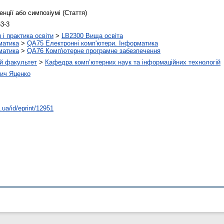
нції або симпозіумі (Стаття)
3-3
 і практика освіти
>
LB2300 Вища освіта
матика
>
QA75 Електронні комп'ютери. Інформатика
матика
>
QA76 Комп'ютерне програмне забезпечення
й факультет
>
Кафедра комп’ютерних наук та інформаційних технологій
ич Яценко
u.ua/id/eprint/12951