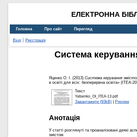
ЕЛЕКТРОННА БІБ
Головна
Про сайт
Перегляд
Вхід
Реєстрація
Система керуванн
Яценко О. І.
(2013)
Система керування змісто
в освіті для всіх: безперервна освіта» (ITEA-20
Текст
Yatsenko_OI_ITEA-13.pdf
Завантажити (93kB)
|
Preview
Анотація
У статті розглянуті та проаналізовані деякі а
змістом.