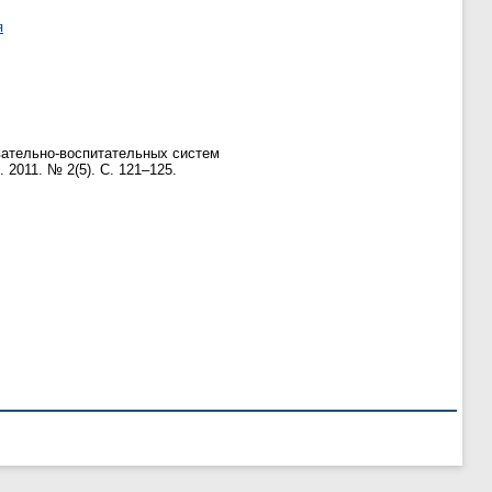
я
вательно-воспитательных систем
. 2011. № 2(5). С. 121–125.