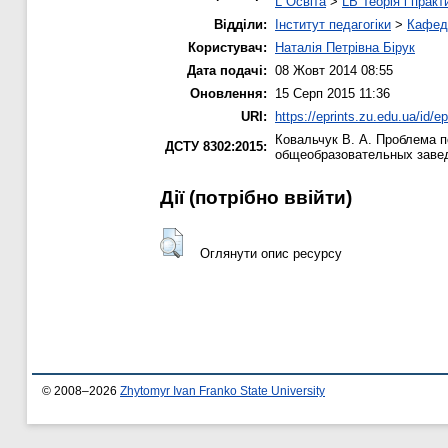
L Освіта
>
LB Теорія і практ
Відділи:
Інститут педагогіки
>
Кафедр
Користувач:
Наталія Петрівна Бірук
Дата подачі:
08 Жовт 2014 08:55
Оновлення:
15 Серп 2015 11:36
URI:
https://eprints.zu.edu.ua/id/e
Ковальчук В. А.
Проблема по
ДСТУ 8302:2015:
общеобразовательных заве
Дії ​​(потрібно ввійти)
Оглянути опис ресурсу
© 2008–2026
Zhytomyr Ivan Franko State University