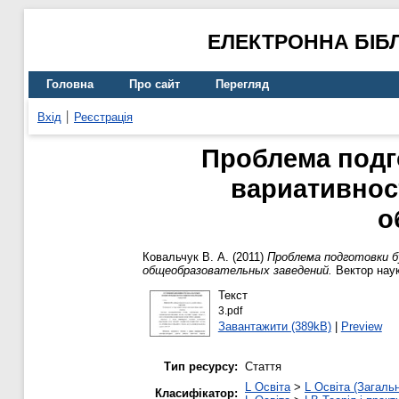
ЕЛЕКТРОННА БІБ
Головна
Про сайт
Перегляд
Вхід
Реєстрація
Проблема подг
вариативнос
о
Ковальчук В. А.
(2011)
Проблема подготовки 
общеобразовательных заведений.
Вектор наук
Текст
3.pdf
Завантажити (389kB)
|
Preview
Тип ресурсу:
Стаття
L Освіта
>
L Освіта (Загаль
Класифікатор: