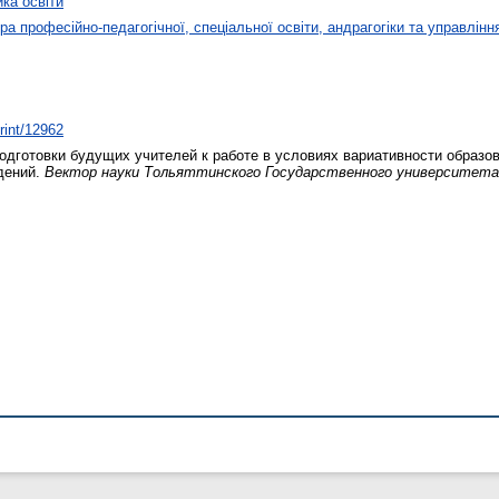
ика освіти
а професійно-педагогічної, спеціальної освіти, андрагогіки та управлінн
print/12962
дготовки будущих учителей к работе в условиях вариативности образо
дений.
Вектор науки Тольяттинского Государственного университета