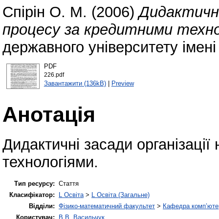
Спірін О. М.
(2006)
Дидактичні
процесу за кредитними техно
державного університету імені
PDF
226.pdf
Завантажити (136kB)
|
Preview
Анотація
Дидактичні засади організації
технологіями.
Тип ресурсу:
Стаття
Класифікатор:
L Освіта
>
L Освіта (Загальне)
Відділи:
Фізико-математичний факультет
>
Кафедра комп’ютер
Користувач:
В.В. Васильчук