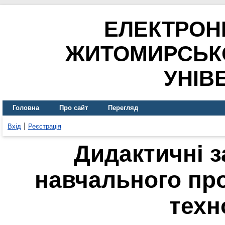
ЕЛЕКТРОН
ЖИТОМИРСЬК
УНІВ
Головна
Про сайт
Перегляд
Вхід
Реєстрація
Дидактичні з
навчального пр
техн