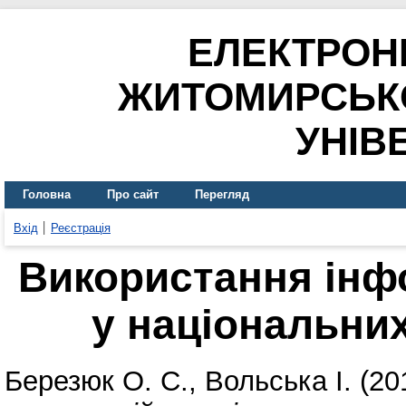
ЕЛЕКТРОН
ЖИТОМИРСЬК
УНІВ
Головна
Про сайт
Перегляд
Вхід
Реєстрація
Використання інф
у національних
Березюк О. С.
,
Вольська І.
(20