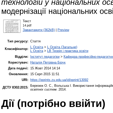
технологій у національних ос
модернізації національних осві
Текст
14.pdf
Завантажити (362kB)
|
Preview
Тип ресурсу:
Стаття
L Освіта
>
L Освіта (Загальне)
Класифікатор:
L Освіта
>
LB Теорія і практика освіти
Відділи:
Інститут педагогіки
>
Кафедра професійно-педагогічної
Користувач:
Наталія Петрівна Бірук
Дата подачі:
15 Жовт 2014 14:14
Оновлення:
15 Серп 2015 11:51
URI:
https://eprints.zu.edu.ua/id/eprint/13092
Березюк О. С.
,
Вольська І.
Використання інформаційн
ДСТУ 8302:2015:
освітніх систем
. 2014.
Дії ​​(потрібно ввійти)