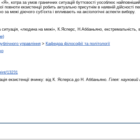
 «Я», котра за умов граничних ситуацій буттєвості уособлює найповніший
ної повноти екзистенції робить актуально присутнім в наявній дійсності п
 за межі діючого суб’єкта і впливають на аксіологічні аспекти вибору.
а ситуація, «людина на межі», К.Ясперс, Н.Аббаньяно, екстремальність, 
не)
 публічного управління
>
Кафедра філософії та політології
ко
print/13231
ція екзистенції вчинку: від К. Ясперса до Н. Аббаньяно.
Гілея: науковий 