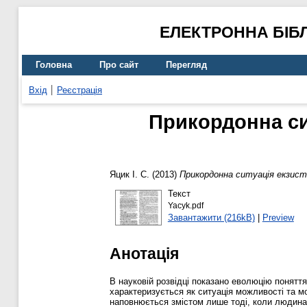
ЕЛЕКТРОННА БІБ
Головна
Про сайт
Перегляд
Вхід
Реєстрація
Прикордонна сит
Яцик І. С.
(2013)
Прикордонна ситуація екзистен
Текст
Yacyk.pdf
Завантажити (216kB)
|
Preview
Анотація
В науковій розвідці показано еволюцію поняття
характеризується як ситуація можливості та м
наповнюється змістом лише тоді, коли людина 