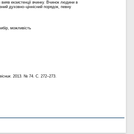
 вияв екзистенції вчинку. Вчинок людини в
евний духовно–ціннісний порядок, певну
вибір, можливість
вісник
. 2013. № 74. С. 272–273.