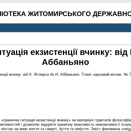
ЛІОТЕКА ЖИТОМИРСЬКОГО ДЕРЖАВНО
уація екзистенції вчинку: від 
Аббаньяно
ції вчинку: від К. Ясперса до Н. Аббаньяно.
Гілея: науковий вісник. № 7
 «гранична ситуація екзистенції вчинку» на матеріалі трактатів філософі
ожливостей і дозволяє відкрити граничну можливість неможливості існу
постає на межі життя та смерті, буття та небуття. Зміст феномена «люд