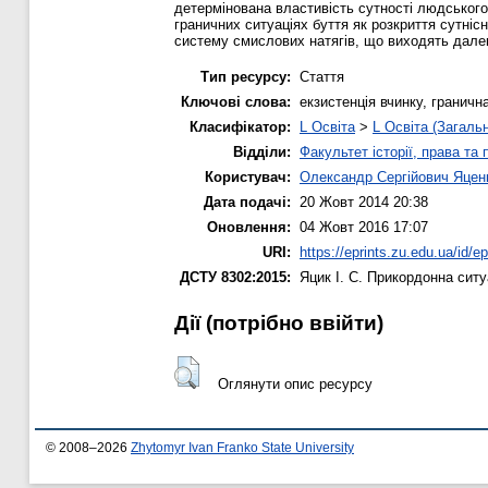
детермінована властивість сутності людського
граничних ситуаціях буття як розкриття сутніс
систему смислових натягів, що виходять далеко
Тип ресурсу:
Стаття
Ключові слова:
екзистенція вчинку, граничн
Класифікатор:
L Освіта
>
L Освіта (Загаль
Відділи:
Факультет історії, права та
Користувач:
Олександр Сергійович Яцен
Дата подачі:
20 Жовт 2014 20:38
Оновлення:
04 Жовт 2016 17:07
URI:
https://eprints.zu.edu.ua/id/e
ДСТУ 8302:2015:
Яцик І. С.
Прикордонна ситуа
Дії ​​(потрібно ввійти)
Оглянути опис ресурсу
© 2008–2026
Zhytomyr Ivan Franko State University