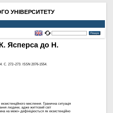
ГО УНІВЕРСИТЕТУ
К. Ясперса до Н.
4. С. 272–273. ISSN 2076-1554.
в екзистенційного мислення. Гранична ситуація
вання людини, адже життєвий світ
ина на межі» дефініціюється як екзистенційно