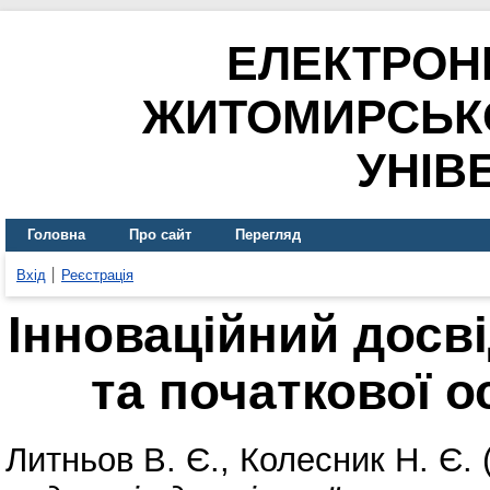
ЕЛЕКТРОН
ЖИТОМИРСЬК
УНІВ
Головна
Про сайт
Перегляд
Вхід
Реєстрація
Інноваційний досві
та початкової 
Литньов В. Є.
,
Колесник Н. Є.
(