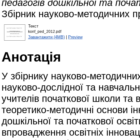
педагогів дошкільної та поч
Збірник науково-методичних 
Текст
konf_ped_2012.pdf
Завантажити (4MB)
|
Preview
Анотація
У збірнику науково-методични
науково-дослідної та навчальн
учителів початкової школи та 
теоретико-методичні основи інн
дошкільної та початкової осв
впровадження освітніх інновац