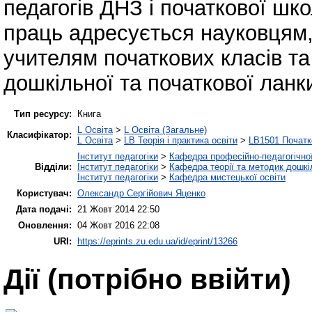
педагогів ДНЗ і початкової шк
праць адресується науковцям,
учителям початкових класів т
дошкільної та початкової ланки
Тип ресурсу:
Книга
L Освіта
>
L Освіта (Загальне)
Класифікатор:
L Освіта
>
LB Теорія і практика освіти
>
LB1501 Початк
Інститут педагогіки
>
Кафедра професійно-педагогічної,
Відділи:
Інститут педагогіки
>
Кафедра теорії та методик дошкіл
Інститут педагогіки
>
Кафедра мистецької освіти
Користувач:
Олександр Сергійович Яценко
Дата подачі:
21 Жовт 2014 22:50
Оновлення:
04 Жовт 2016 22:08
URI:
https://eprints.zu.edu.ua/id/eprint/13266
Дії ​​(потрібно ввійти)