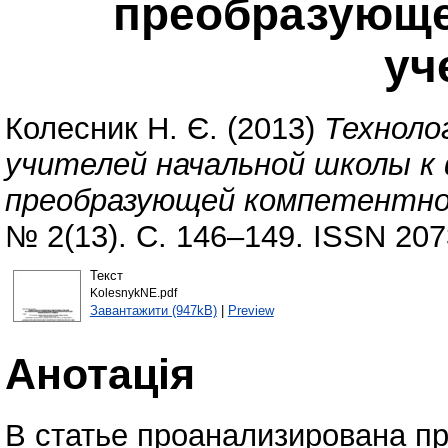
преобразующе
уч
Колесник Н. Є.
(2013)
Техноло
учителей начальной школы к
преобразующей компетентно
№ 2(13). С. 146–149. ISSN 207
Текст
KolesnykNE.pdf
Завантажити (947kB)
|
Preview
Анотація
В статье проанализирована п