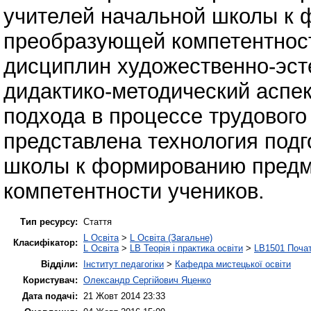
учителей начальной школы к
преобразующей компетентност
дисциплин художественно-эсте
дидактико-методический аспек
подхода в процессе трудовог
представлена технология подг
школы к формированию пред
компетентности учеников.
Тип ресурсу:
Стаття
L Освіта
>
L Освіта (Загальне)
Класифікатор:
L Освіта
>
LB Теорія і практика освіти
>
LB1501 Почат
Відділи:
Інститут педагогіки
>
Кафедра мистецької освіти
Користувач:
Олександр Сергійович Яценко
Дата подачі:
21 Жовт 2014 23:33