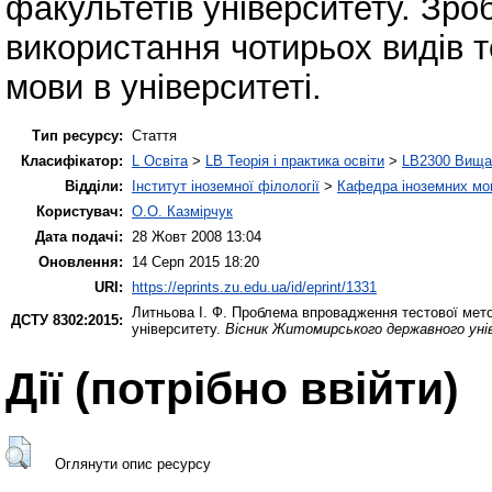
факультетів університету. Зро
використання чотирьох видів т
мови в університеті.
Тип ресурсу:
Стаття
Класифікатор:
L Освіта
>
LB Теорія і практика освіти
>
LB2300 Вища 
Відділи:
Інститут іноземної філології
>
Кафедра іноземних мов 
Користувач:
О.О. Казмірчук
Дата подачі:
28 Жовт 2008 13:04
Оновлення:
14 Серп 2015 18:20
URI:
https://eprints.zu.edu.ua/id/eprint/1331
Литньова І. Ф.
Проблема впровадження тестової метод
ДСТУ 8302:2015:
університету.
Вісник Житомирського державного уні
Дії ​​(потрібно ввійти)
Оглянути опис ресурсу