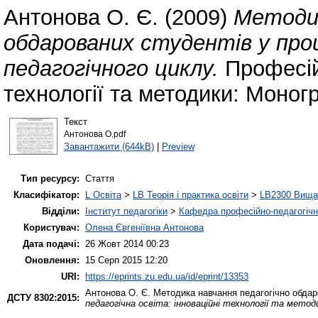
Антонова О. Є.
(2009)
Методик
обдарованих студентів у проц
педагогічного циклу.
Професійн
технології та методики: Моног
Текст
Антонова О.pdf
Завантажити (644kB)
|
Preview
Тип ресурсу:
Стаття
Класифікатор:
L Освіта
>
LB Теорія і практика освіти
>
LB2300 Вища 
Відділи:
Інститут педагогіки
>
Кафедра професійно-педагогічної
Користувач:
Олена Євгеніївна Антонова
Дата подачі:
26 Жовт 2014 00:23
Оновлення:
15 Серп 2015 12:20
URI:
https://eprints.zu.edu.ua/id/eprint/13353
Антонова О. Є.
Методика навчання педагогічно обдаро
ДСТУ 8302:2015:
педагогічна освіта: інноваційні технології та мето