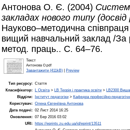
Антонова О. Є.
(2004)
Система
закладах нового типу (досвід
Науково–методична співпраця в
вищий навчальний заклад /За р
метод. праць.. С. 64–76.
Текст
Антонова О.pdf
Завантажити (411kB)
|
Preview
Тип ресурсу:
Стаття
Класифікатор:
L Освіта
>
LB Теорія і практика освіти
>
LB2300 Вища 
Відділи:
Інститут педагогіки
>
Кафедра професійно-педагогічної
Користувач:
Олена Євгеніївна Антонова
Дата подачі:
02 Лист 2014 16:25
Оновлення:
07 Бер 2016 03:02
URI:
https://eprints.zu.edu.ua/id/eprint/13511