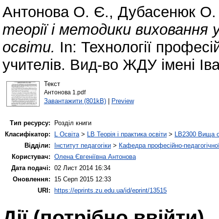
Антонова О. Є.
,
Дубасенюк О.
теорії і методики виховання 
освіти.
In: Технології професі
учителів. Вид-во ЖДУ імені Ів
Текст
Антонова 1.pdf
Завантажити (801kB)
|
Preview
Тип ресурсу:
Розділ книги
Класифікатор:
L Освіта
>
LB Теорія і практика освіти
>
LB2300 Вища о
Відділи:
Інститут педагогіки
>
Кафедра професійно-педагогічної,
Користувач:
Олена Євгеніївна Антонова
Дата подачі:
02 Лист 2014 16:34
Оновлення:
15 Серп 2015 12:33
URI:
https://eprints.zu.edu.ua/id/eprint/13515
Дії ​​(потрібно ввійти)