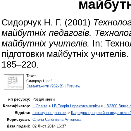
майбутн
Сидорчук Н. Г.
(2001)
Технолог
майбутніх педагогів. Техноло
майбутніх учителів.
In: Техно
підготовки майбутніх учителів
185–220.
Текст
Сидорчук Н.pdf
Завантажити (932kB)
|
Preview
Тип ресурсу:
Розділ книги
Класифікатор:
L Освіта
>
LB Теорія і практика освіти
>
LB2300 Вища о
Відділи:
Інститут педагогіки
>
Кафедра професійно-педагогічної,
Користувач:
Олена Євгеніївна Антонова
Дата подачі:
02 Лист 2014 16:37