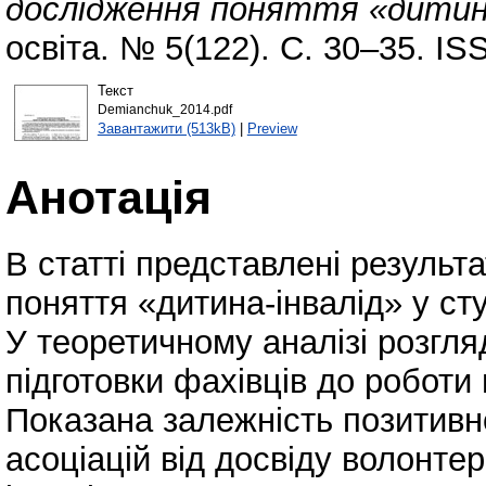
дослідження поняття «дитина
освіта. № 5(122). С. 30–35. IS
Текст
Demianchuk_2014.pdf
Завантажити (513kB)
|
Preview
Анотація
В статті представлені резуль
поняття «дитина-інвалід» у ст
У теоретичному аналізі розгл
підготовки фахівців до роботи 
Показана залежність позитивн
асоціацій від досвіду волонтер