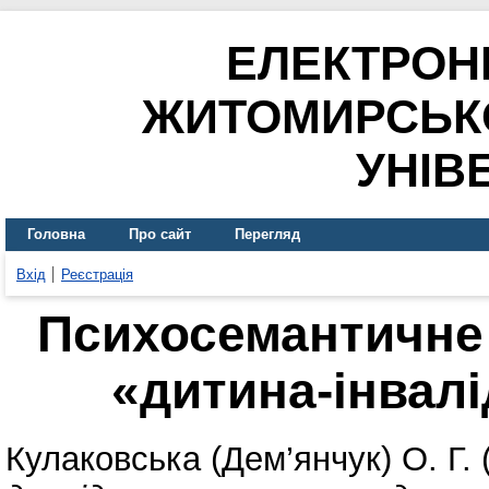
ЕЛЕКТРОН
ЖИТОМИРСЬК
УНІВ
Головна
Про сайт
Перегляд
Вхід
Реєстрація
Психосемантичне
«дитина-інвалі
Кулаковська (Дем’янчук) О. Г.