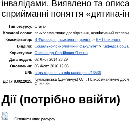
інвалідами. Виявлено та описа
сприйманні поняття «дитина-ін
Тип ресурсу:
Стаття
Ключові слова:
психосемантичне дослідження, асоціативний експерим
Класифікатор:
B Філософія, психологія, релігія
>
BF Психологія
Відділи:
Соціально-психологічний факультет
>
Кафедра соціал
Користувач:
Олександр Сергійович Яценко
Дата подачі:
02 Лист 2014 23:29
Оновлення:
05 Жовт 2016 12:06
URI:
https://eprints.zu.edu.ua/id/eprint/13536
Кулаковська (Дем’янчук) О. Г.
Психосемантичне дослі
ДСТУ 8302:2015:
С. 30–35.
Дії ​​(потрібно ввійти)
Оглянути опис ресурсу