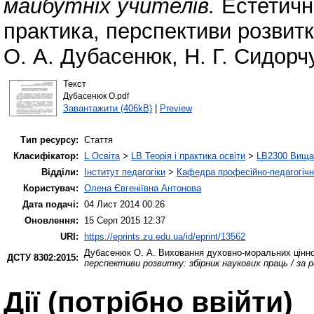
майбутніх учителів.
Естетичне
практика, перспективи розвитку
О. А. Дубасенюк, Н. Г. Сидорч
Текст
Дубасенюк О.pdf
Завантажити (406kB)
|
Preview
Тип ресурсу:
Стаття
Класифікатор:
L Освіта
>
LB Теорія і практика освіти
>
LB2300 Вища 
Відділи:
Інститут педагогіки
>
Кафедра професійно-педагогічної
Користувач:
Олена Євгеніївна Антонова
Дата подачі:
04 Лист 2014 00:26
Оновлення:
15 Серп 2015 12:37
URI:
https://eprints.zu.edu.ua/id/eprint/13562
Дубасенюк О. А.
Виховання духовно-моральних цінно
ДСТУ 8302:2015:
перспективи розвитку: збірник наукових праць / за р
Дії ​​(потрібно ввійти)