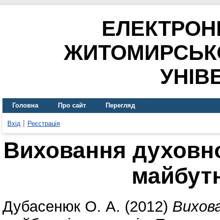
ЕЛЕКТРОН
ЖИТОМИРСЬК
УНІВ
Головна
Про сайт
Перегляд
Вхід
Реєстрація
Виховання духовн
майбутн
Дубасенюк О. А.
(2012)
Вихов