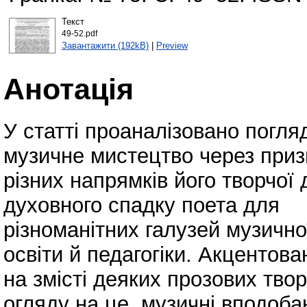
Текст
49-52.pdf
Завантажити (192kB)
|
Preview
Анотація
У статті проаналізовано погл
музичне мистецтво через при
різних напрямків його творчої
духовного спадку поета для
різноманітних галузей музично
освіти й педагогіки. Акцентова
на змісті деяких прозових тво
огляду на це, музичні вподоба