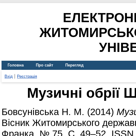
ЕЛЕКТРОН
ЖИТОМИРСЬК
УНІВ
Головна
Про сайт
Перегляд
Вхід
Реєстрація
Музичні обрії 
Бовсунівська Н. М.
(2014)
Музи
Вісник Житомирського державно
Франка. № 75. С. 49–52. ISSN