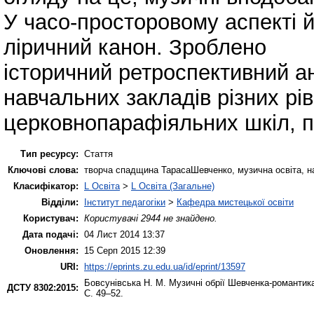
У часо-просторовому аспекті й
ліричний канон. Зроблено
історичний ретроспективний ан
навчальних закладів різних рів
церковнопарафіяльних шкіл, па
Тип ресурсу:
Стаття
Ключові слова:
творча спадщина ТарасаШевченко, музична освіта, на
Класифікатор:
L Освіта
>
L Освіта (Загальне)
Відділи:
Інститут педагогіки
>
Кафедра мистецької освіти
Користувач:
Користувачі 2944 не знайдено.
Дата подачі:
04 Лист 2014 13:37
Оновлення:
15 Серп 2015 12:39
URI:
https://eprints.zu.edu.ua/id/eprint/13597
Бовсунівська Н. М.
Музичні обрії Шевченка-романтик
ДСТУ 8302:2015:
С. 49–52.