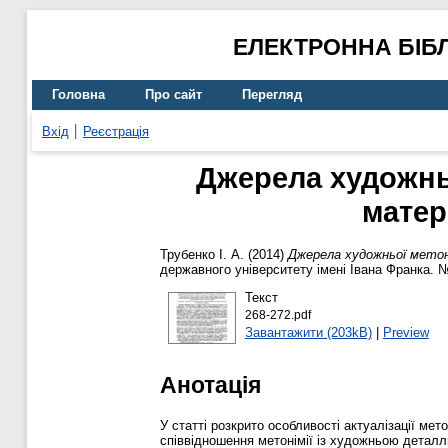
ЕЛЕКТРОННА БІБ
Головна
Про сайт
Перегляд
Вхід
Реєстрація
Джерела художньо
матер
Трубенко І. А.
(2014)
Джерела художньої метонім
державного університету імені Івана Франка. №
Текст
268-272.pdf
Завантажити (203kB)
|
Preview
Анотація
У статті розкрито особливості актуалізації мет
співвідношення метонімії із художньою детал