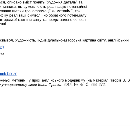
ся, описано зміст понять "художня деталь" та
о чинники, які зумовлюють реалізацію потенційної
совано шляхи трансформації як метонімії, так і
фіку реалізації символічно образного потенціалу
вторської картини світу та представлено основні
нні.
символ, художність, індивідуально-авторська картина світу, англійський
не)
но.
print/13797
ьої метонімії у прозі англійського модернізму (на матеріалі творів В. 
університету імені Івана Франка
. 2014. № 75. С. 268–272.