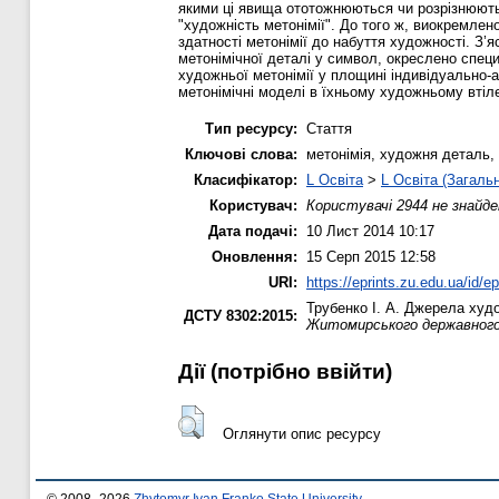
якими ці явища ототожнюються чи розрізнюють
"художність метонімії". До того ж, виокремлен
здатності метонімії до набуття художності. З’я
метонімічної деталі у символ, окреслено специ
художньої метонімії у площині індивідуально-а
метонімічні моделі в їхньому художньому втіле
Тип ресурсу:
Стаття
Ключові слова:
метонімія, художня деталь, 
Класифікатор:
L Освіта
>
L Освіта (Загаль
Користувач:
Користувачі 2944 не знайде
Дата подачі:
10 Лист 2014 10:17
Оновлення:
15 Серп 2015 12:58
URI:
https://eprints.zu.edu.ua/id/e
Трубенко І. А.
Джерела художн
ДСТУ 8302:2015:
Житомирського державного 
Дії ​​(потрібно ввійти)
Оглянути опис ресурсу
© 2008–2026
Zhytomyr Ivan Franko State University