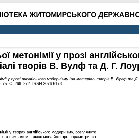
ЛІОТЕКА ЖИТОМИРСЬКОГО ДЕРЖАВНО
ї метонімії у прозі англійсько
іалі творів В. Вулф та Д. Г. Лоу
ії у прозі англійського модернізму (на матеріалі творів В. Вулф та Д. 
 75. С. 268–272. ISSN 2076-6173.
онімії у творах англійського модернізму, розглянуто
лю та символом. Також мова йде про параметри, за