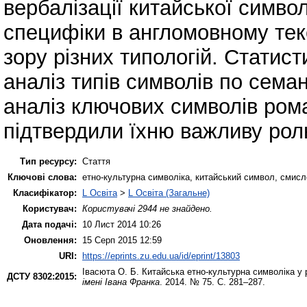
вербалізації китайської символі
специфіки в англомовному тек
зору різних типологій. Статис
аналіз типів символів по семан
аналіз ключових символів ром
підтвердили їхню важливу рол
Тип ресурсу:
Стаття
Ключові слова:
етно-культурна символіка, китайський символ, смисл
Класифікатор:
L Освіта
>
L Освіта (Загальне)
Користувач:
Користувачі 2944 не знайдено.
Дата подачі:
10 Лист 2014 10:26
Оновлення:
15 Серп 2015 12:59
URI:
https://eprints.zu.edu.ua/id/eprint/13803
Івасюта О. Б.
Китайська етно-культурна символіка у
ДСТУ 8302:2015:
імені Івана Франка
. 2014. № 75. С. 281–287.