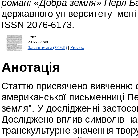
романі «Добра земля» Перл Б
державного університету імені
ISSN 2076-6173.
Текст
281-287.pdf
Завантажити (229kB)
|
Preview
Анотація
Cтаттю присвячено вивченню с
американської письменниці П
земля". У дослідженні застосов
Досліджено вплив символів на
транскультурне значення твор