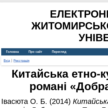
ЕЛЕКТРОН
ЖИТОМИРСЬК
УНІВ
Головна
Про сайт
Перегляд
Вхід
Реєстрація
Китайська етно-к
романі «Добр
Івасюта О. Б.
(2014)
Китайськ