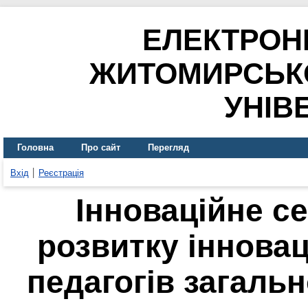
ЕЛЕКТРОН
ЖИТОМИРСЬК
УНІВ
Головна
Про сайт
Перегляд
Вхід
Реєстрація
Інноваційне с
розвитку інновац
педагогів загаль