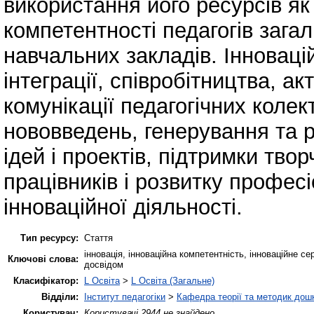
використання його ресурсів як
компетентності педагогів загал
навчальних закладів. Інновац
інтеграції, співробітництва, ак
комунікації педагогічних коле
нововведень, генерування та р
ідей і проектів, підтримки твор
працівників і розвитку професі
інноваційної діяльності.
Тип ресурсу:
Стаття
інновація, інноваційна компетентність, інноваційне се
Ключові слова:
досвідом
Класифікатор:
L Освіта
>
L Освіта (Загальне)
Відділи:
Інститут педагогіки
>
Кафедра теорії та методик дошк
Користувач:
Користувачі 2944 не знайдено.