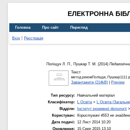
ЕЛЕКТРОННА БІБ
Головна
Про сайт
Перегляд
Вхід
Реєстрація
Поліщук Л. П.
,
Пушкар Т. М.
(2014)
Педагогічн
Текст
метод.рекомПоліщук, Пушкар1111.p
Завантажити (214kB)
|
Preview
Тип ресурсу:
Навчальний матеріал
Класифікатор:
L Освіта
>
L Освіта (Загальне
Відділи:
Інститут іноземної філології
Користувач:
Користувачі 4553 не знайден
Дата подачі:
12 Лист 2014 10:20
Оновлення:
15 Серп 2015 13:10