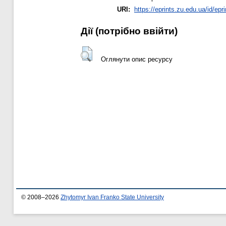
URI:
https://eprints.zu.edu.ua/id/epr
Дії ​​(потрібно ввійти)
Оглянути опис ресурсу
© 2008–2026
Zhytomyr Ivan Franko State University