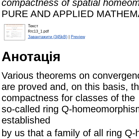
compactness of spatial homeo
PURE AND APPLIED MATHEMATI
Текст
Rrc13_1.pdf
Завантажити (345kB)
|
Preview
Анотація
Various theorems on converge
are proved and, on this basis,
compactness for classes of the
so-called ring Q-homeomorphisms
established
by us that a family of all ring