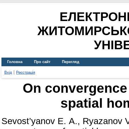
ЕЛЕКТРОН
ЖИТОМИРСЬК
УНІВ
Головна
Про сайт
Перегляд
Вхід
Реєстрація
On convergence
spatial h
Sevost’yanov Е. А.
,
Ryazanov V