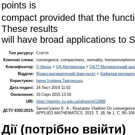
points is
compact provided that the functi
These results
will have broad applications to
Тип ресурсу:
Стаття
Ключові слова:
convergence, compactness, normality, homeomorphisms,
Класифікатор:
Q Наука
>
QA Математика
>
QA77 Математичний ана
Відділи:
Фізико-математичний факультет
>
Кафедра математич
Користувач:
Ірина Ігорівна Таргонська
Дата подачі:
14 Лист 2014 11:02
Оновлення:
15 Серп 2015 13:16
URI:
https://eprints.zu.edu.ua/id/eprint/13998
Sevost’yanov Е. А.
,
Ryazanov Vladimir
On convergence
ДСТУ 8302:2015:
APPLIED MATHEMATICS
. 2013. Т. 18, № 1. С. 85–104
Дії ​​(потрібно ввійти)