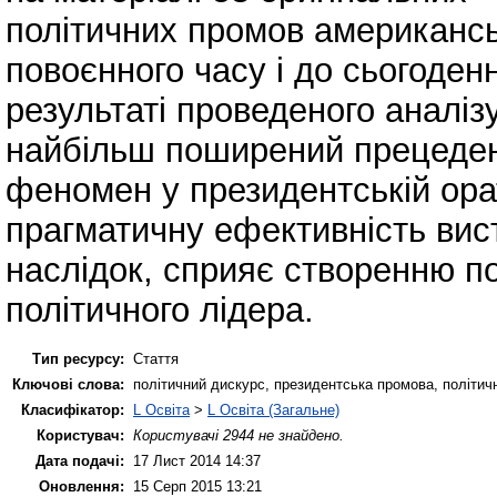
політичних промов американськ
повоєнного часу і до сьогоден
результаті проведеного аналіз
найбільш поширений прецеде
феномен у президентській ора
прагматичну ефективність висту
наслідок, сприяє створенню по
політичного лідера.
Тип ресурсу:
Стаття
Ключові слова:
політичний дискурс, президентська промова, політич
Класифікатор:
L Освіта
>
L Освіта (Загальне)
Користувач:
Користувачі 2944 не знайдено.
Дата подачі:
17 Лист 2014 14:37
Оновлення:
15 Серп 2015 13:21