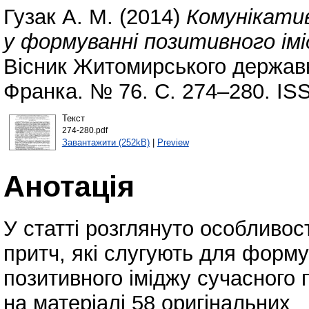
Гузак А. М.
(2014)
Комунікати
у формуванні позитивного імі
Вісник Житомирського державно
Франка. № 76. С. 274–280. IS
Текст
274-280.pdf
Завантажити (252kB)
|
Preview
Анотація
У статті розглянуто особливос
притч, які слугують для форм
позитивного іміджу сучасного 
на матеріалі 58 оригінальних