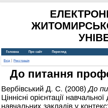
ЕЛЕКТРОН
ЖИТОМИРСЬК
УНІВ
Головна
Про сайт
Перегляд
Вхід
Реєстрація
До питання профе
Вербівський Д. С.
(2008)
До пи
Ціннісні орієнтації навчальної 
навчальних закладів у контекст