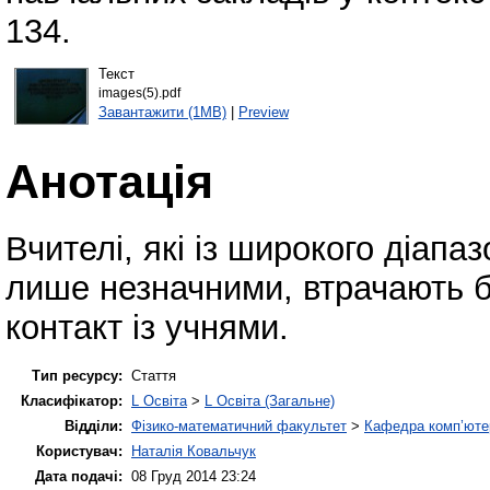
134.
Текст
images(5).pdf
Завантажити (1MB)
|
Preview
Анотація
Вчителі, які із широкого діап
лише незначними, втрачають 
контакт із учнями.
Тип ресурсу:
Стаття
Класифікатор:
L Освіта
>
L Освіта (Загальне)
Відділи:
Фізико-математичний факультет
>
Кафедра комп’ютер
Користувач:
Наталія Ковальчук
Дата подачі:
08 Груд 2014 23:24