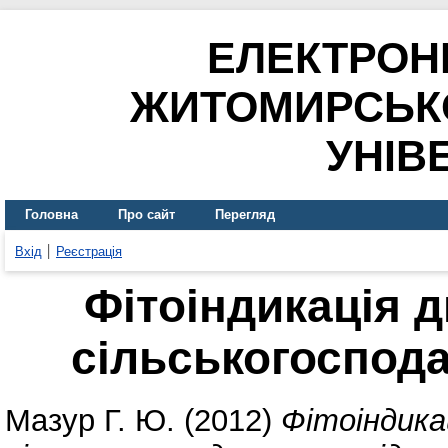
ЕЛЕКТРОН
ЖИТОМИРСЬК
УНІВ
Головна
Про сайт
Перегляд
Вхід
Реєстрація
Фітоіндикація 
сільськогоспода
Мазур Г. Ю.
(2012)
Фітоіндика