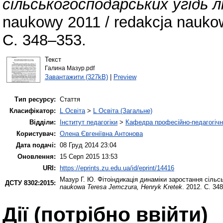
сільськогосподарських угідь л
naukowy 2011 / redakcja nauko
С. 348–353.
Текст
Галина Мазур.pdf
Завантажити (327kB)
|
Preview
Тип ресурсу:
Стаття
Класифікатор:
L Освіта
>
L Освіта (Загальне)
Відділи:
Інститут педагогіки
>
Кафедра професійно-педагогічної
Користувач:
Олена Євгеніївна Антонова
Дата подачі:
08 Груд 2014 23:04
Оновлення:
15 Серп 2015 13:53
URI:
https://eprints.zu.edu.ua/id/eprint/14416
Мазур Г. Ю.
Фітоіндикація динаміки заростання сільс
ДСТУ 8302:2015:
naukowa Teresa Jemczura, Henryk Kretek
. 2012. С. 34
Дії ​​(потрібно ввійти)